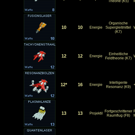
Theorie (K5)
Organische
10
10
Energie
Supergleitmittel
(K7)
Einheitliche
12
12
Energie
Feldtheorie (K7)
Intelligente
12*
16
Energie
Resonanz (K9)
Fortgeschrittener
13
13
Projektil
Raumflug (F8)