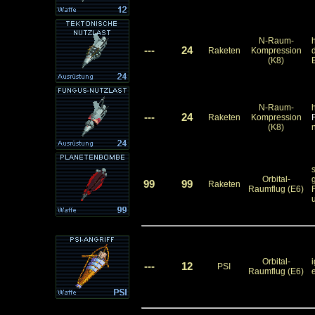
N-Raum-
h
---
24
Raketen
Kompression
(K8)
N-Raum-
h
---
24
Raketen
Kompression
(K8)
s
Orbital-
99
99
Raketen
Raumflug (E6)
F
Orbital-
---
12
PSI
Raumflug (E6)