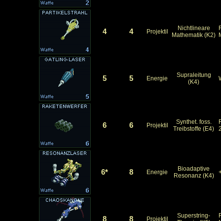
Nichtlineare
4
4
Projektil
Mathematik (K2)
Supraleitung
5
5
Energie
(K4)
Synthet. foss.
6
6
Projektil
Treibstoffe (E4)
Bioadaptive
6*
8
Energie
Resonanz (K4)
Superstring-
8
8
Projektil