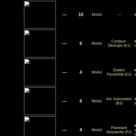
---
10
Modul
---
k
Centauri-
k
---
6
Modul
Ökologie (E1)
Doktrin:
k
---
4
Modul
Flexibilität (E2)
v
Ind. Automation
k
---
8
Modul
(B3)
s
k
Planetare
---
4
Modul
Netzwerke (F2)