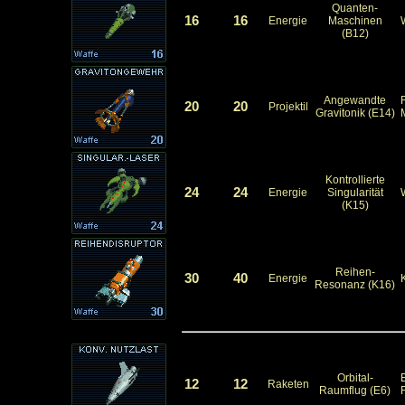
Quanten-
16
16
Energie
Maschinen
(B12)
Angewandte
20
20
Projektil
Gravitonik (E14)
Kontrollierte
24
24
Energie
Singularität
(K15)
Reihen-
30
40
Energie
Resonanz (K16)
Orbital-
E
12
12
Raketen
Raumflug (E6)
F