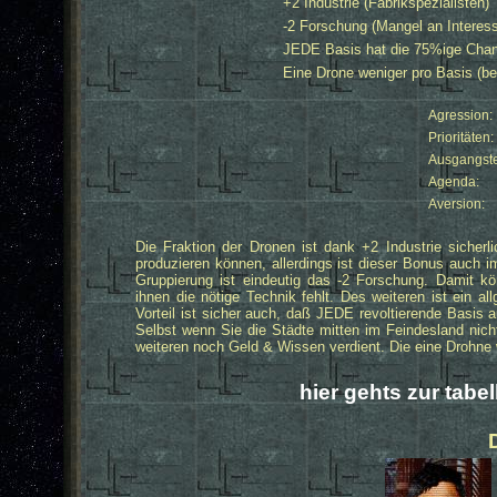
+2 Industrie (Fabrikspezialisten)
-2 Forschung (Mangel an Interess
JEDE Basis hat die 75%ige Chance
Eine Drone weniger pro Basis (b
Agression:
Prioritäten:
Ausgangste
Agenda:
Aversion:
Die Fraktion der Dronen ist dank +2 Industrie sicherli
produzieren können, allerdings ist dieser Bonus auch 
Gruppierung ist eindeutig das -2 Forschung. Damit kö
ihnen die nötige Technik fehlt. Des weiteren ist ein a
Vorteil ist sicher auch, daß JEDE revoltierende Basis 
Selbst wenn Sie die Städte mitten im Feindesland ni
weiteren noch Geld & Wissen verdient. Die eine Drohne w
hier gehts zur tabe