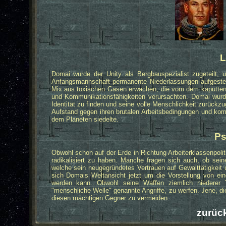
L
Domai wurde der Unity als Bergbauspezialist zugeteilt,
Anfangsmannschaft permanente Niederlassungen aufgestellt 
Mix aus toxischen Gasen erwachen, die vom dem kaputten
und Kommunikationsfähigkeiten verursachten. Domai wurde 
Identität zu finden und seine volle Menschlichkeit zurückzu
Aufstand gegen ihren brutalen Arbeitsbedingungen und kom
dem Planeten siedelte.
Ps
Obwohl schon auf der Erde in Richtung Arbeiterklassenpolit
radikalisiert zu haben. Manche fragen sich auch, ob sei
welche sein neugegründetes Vertrauen auf Gewalttätigkeit
sich Domais Weltansicht jetzt um die Vorstellung von ei
werden kann. Obwohl seine Waffen ziemlich niederer Te
"menschliche Welle" genannte Angriffe, zu werfen. Jene, d
diesen mächtigen Gegner zu vermeiden
zurück