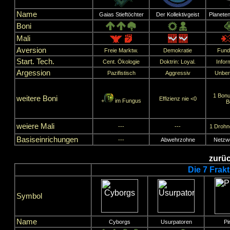
Name
Gaias Stieftöchter
Der Kollektivgeist
Planeten
Boni
Mali
Aversion
Freie Marktw.
Demokratie
Fund
Start. Tech.
Cent. Ökologie
Doktrin: Loyal.
Infor
Argession
Pazifistisch
Aggressiv
Unber
1 Bonu
weitere Boni
Effizienz nie <0
+
im Fungus
B
weiere Mali
---
---
1 Drohn
Basiseinrichungen
---
Abwehrzohne
Netzw
zurüc
Die 7 Frak
Symbol
Name
Cyborgs
Usurpatoren
Pi