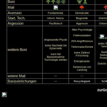
Boni
Mali
Aversion
Fundamental.
Demokratie
K
Start. Tech.
Inform. Netzw.
Biogenetik
Doktrin
Argession
Pazifistisch
Aggressiv
Unber
Alien Psychologie
Feldmodulation
+
pr
Angewandte Physik
25% Angriffsbonus
jedes S
keine Nachteile bei
"ein
Tiefenradar/Einheit
Kybernetik
weitere Boni
Seef
keine Ziellose
kann bei
Seeko
Forschung
Basiseinnahme
Protot
Technologie stehlen
Energieraster
Doktrin: 
Kartenscan vor
Landung
weiere Mali
---
---
Basiseinrichungen
---
Recyclingtank
Schi
zurüc