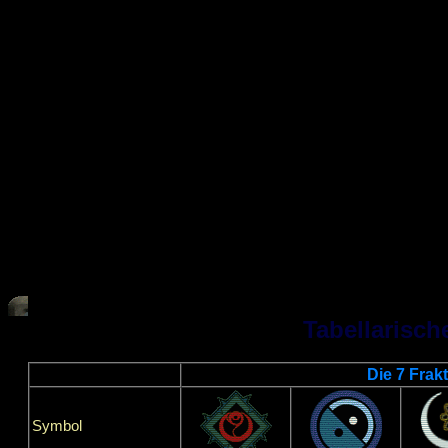
Tabellarisch
Die 7 Frak
Symbol