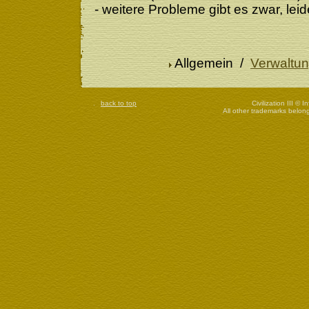
- weitere Probleme gibt es zwar, le
Allgemein /
Verwaltu
back to top
Civilization III © 
All other trademarks belong