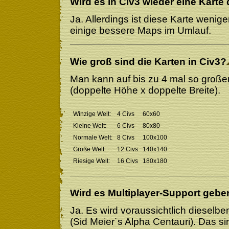
Wird es in Civ3 wieder eine Karte
Ja. Allerdings ist diese Karte wenig
einige bessere Maps im Umlauf.
Wie groß sind die Karten in Civ3?
Man kann auf bis zu 4 mal so großen
(doppelte Höhe x doppelte Breite).
Winzige Welt:
4 Civs
60x60
Kleine Welt:
6 Civs
80x80
Normale Welt:
8 Civs
100x100
Große Welt:
12 Civs
140x140
Riesige Welt:
16 Civs
180x180
Wird es Multiplayer-Support gebe
Ja. Es wird voraussichtlich dieselb
(Sid Meier´s Alpha Centauri). Das s