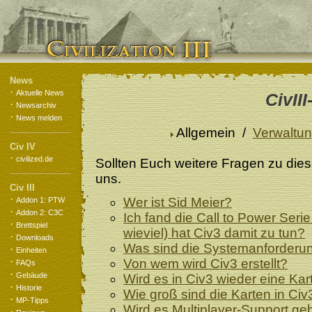
News
·
Aktuelle News
CivII
·
Newsarchiv
·
News melden
Allgemein /
Verwaltu
Civ IV
·
civilized.de
Sollten Euch weitere Fragen zu die
uns.
Civ III
·
Wer ist Sid Meier?
Addon 1: PTW
·
Addon 2: C3C
Ich fand die Call to Power Seri
·
Brettspiel
wieviel) hat Civ3 damit zu tun?
·
Downloads
Was sind die Systemanforderu
·
Einheiten
·
Von wem wird Civ3 erstellt?
FAQs
·
Gebäude
Wird es in Civ3 wieder eine Ka
·
Historie
Wie groß sind die Karten in Civ
·
MP-Tipps
Wird es Multiplayer-Support g
·