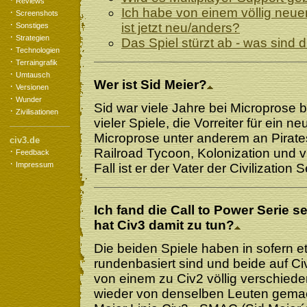
Reviews
Ich habe von einem völlig neue
·
Screenshots
·
ist jetzt neu/anders?
Sonstiges
·
Strategien
Das Spiel stürzt ab - was sind
·
Technologien
·
Terraingrafik
·
Umtausch
Wer ist Sid Meier?
·
Versionen
·
Wunder
Sid war viele Jahre bei Microprose be
·
Zivilisationen
vieler Spiele, die Vorreiter für ein 
Microprose unter anderem an Pirates!, 
civ3.de
·
Railroad Tycoon, Kolonization und vi
Feedback
·
Impressum
Fall ist er der Vater der Civilization S
Ich fand die Call to Power Serie s
hat Civ3 damit zu tun?
Die beiden Spiele haben in sofern et
rundenbasiert sind und beide auf Ci
von einem zu Civ2 völlig verschie
wieder von denselben Leuten gemach