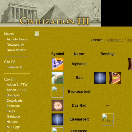
News
·
Aktuelle News
Antike /
Mittelalter
/
Ind
·
Newsarchiv
·
News melden
Symbol
Name
Benötigt
Civ IV
Alphabet
---
·
civilized.de
Bau
Civ III
·
Addon 1: PTW
·
Addon 2: C3C
Bronzearbeit
---
·
Brettspiel
·
Downloads
·
Das Rad
---
Einheiten
·
FAQs
·
Gebäude
Eisenarbeit
·
Historie
·
MP-Tipps
Feierliche
·