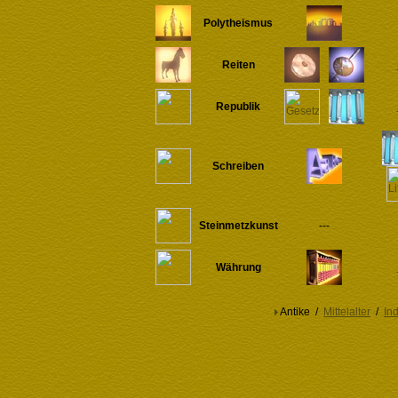
Polytheismus
Reiten
Republik
Schreiben
Steinmetzkunst
---
Währung
Antike /
Mittelalter
/
Ind