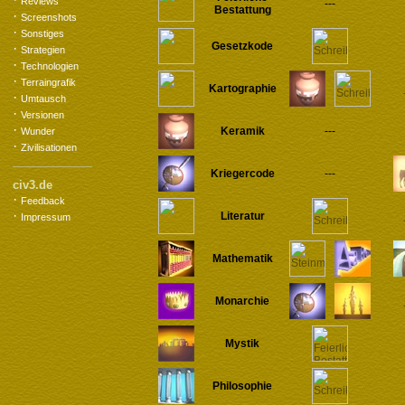
Reviews
---
Bestattung
·
Screenshots
·
Sonstiges
Gesetzkode
·
Strategien
·
Technologien
·
Terraingrafik
Kartographie
·
Umtausch
·
Versionen
·
Keramik
---
Wunder
·
Zivilisationen
Kriegercode
---
civ3.de
·
Feedback
·
Literatur
Impressum
Mathematik
Monarchie
Mystik
Philosophie