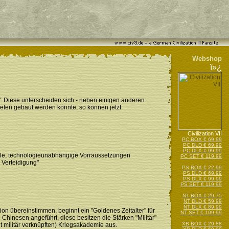
Webshop
ï»¿
". Diese unterscheiden sich - neben einigen anderen
aneten gebaut werden konnte, so können jetzt
Civilization VII
PC BOX € 69.99
PC DLD € 69.99
PC DLX € 99.99
elle, technologieunabhängige Vorraussetzungen
PC SET € 119.99
 Verteidigung"
PS BOX € 22.99
PS DLD € 69.99
PS DLX € 99.99
PS SET € 119.99
NT BOX € 29.75
NT DLD € 59.99
NT DLX € 89.99
ion übereinstimmen, beginnt ein "Goldenes Zeitalter" für
NT SET € 109.99
 Chinesen angeführt, diese besitzen die Stärken "Militär"
XB BOX € 29.88
it militär verknüpften) Kriegsakademie aus.