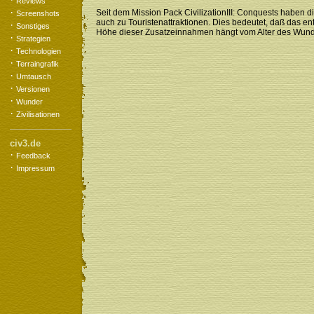
Reviews
·
Seit dem Mission Pack CivilizationIII: Conquests haben
Screenshots
auch zu Touristenattraktionen. Dies bedeutet, daß das 
·
Sonstiges
Höhe dieser Zusatzeinnahmen hängt vom Alter des Wunder
·
Strategien
·
Technologien
·
Terraingrafik
·
Umtausch
·
Versionen
·
Wunder
·
Zivilisationen
civ3.de
·
Feedback
·
Impressum