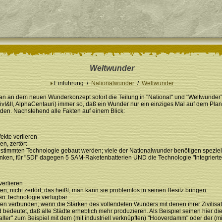
Weltwunder
Einführung /
Nationalwunder
/
Weltwunder
t man an dem neuen Wunderkonzept sofort die Teilung in "National" und "Weltwunder
(CivI&II, AlphaCentauri) immer so, daß ein Wunder nur ein einziges Mal auf dem Pl
rden. Nachstehend alle Fakten auf einem Blick:
ekte verlieren
en, zertört
bestimmten Technologie gebaut werden; viele der Nationalwunder benötigen spezi
Banken, für "SDI" dagegen 5 SAM-Raketenbatterien UND die Technologie "Integrierte
verlieren
en, nicht zertört; das heißt, man kann sie problemlos in seinen Besitz bringen
ten Technologie verfügbar
rken verbunden; wenn die Stärken des vollendeten Wunders mit denen ihrer Zivilisat
 bedeutet, daß alle Städte erheblich mehr produzieren. Als Beispiel seihen hier die
talter" zum Beispiel mit dem (mit industriell verknüpften) "Hooverdamm" oder der (m