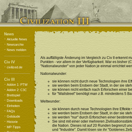
News
·
Aktuelle News
·
Newsarchiv
·
News melden
Als auffälligste Änderung im Vergleich zu Civ II erkenn
Civ IV
Punkten - vor allem in der Verfügbarkeit. War es bisher 
"Nationalwunder" von jeder Nation je einmal errichtet we
·
civilized.de
Nationalwunder:
Civ III
sie können nicht durch neue Technologien ihre Eff
·
Addon 1: PTW
sie werden beim Erobern der Stadt, in der sie steh
·
sie können nicht einfach nach Erforschen einer 
Addon 2: C3C
für "Wallstreet" benötigt man z.B. mindestens 5 
·
Brettspiel
·
Downloads
Weltwunder:
·
Einheiten
sie können durch neue Technologien ihre Effekte 
·
FAQs
sie werden beim Erobern der Stadt, in der sie steh
·
Gebäude
sie werden "nur" durch Erforschen einer bestimm
·
Sie sind mit einer oder mehreren Zivilisationsstä
Historie
die Nation. Dieses ist auf 20 Runden begrenzt und
·
MP-Tipps
und "Industrie". Damit lösen sie ihr "Goldenes Zei
·