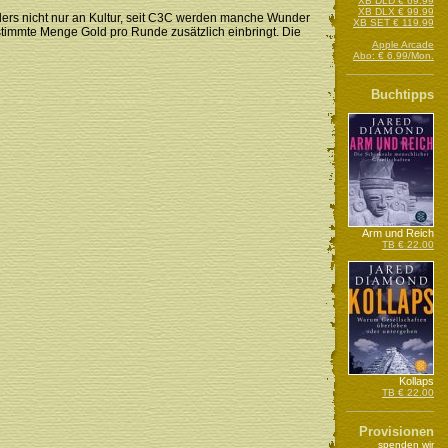
XB DLD € 69.99
XB DLX € 99.99
ders nicht nur an Kultur, seit C3C werden manche Wunder
XB SET € 119.99
timmte Menge Gold pro Runde zusätzlich einbringt. Die
Apple Arcade
Abo: € 6.99/Mon.
Buchtipps
Arm und Reich
TB € 22.00
Kollaps
TB € 22.00
Provisionen
spenden wir