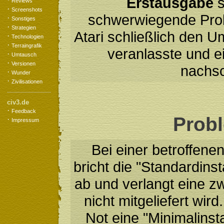
Erstausgabe
s
Reviews
·
Screenshots
schwerwiegende Prob
·
Sonstiges
·
Strategien
Atari schließlich den 
·
Technologien
·
Terraingrafik
veranlasste und e
·
Umtausch
·
Versionen
nachs
·
Wunder
·
Zivilisationen
civ3.de
·
Feedback
Prob
·
Impressum
Bei einer betroffen
bricht die "Standardins
ab und verlangt eine z
nicht mitgeliefert wi
Not eine "Minimalinst