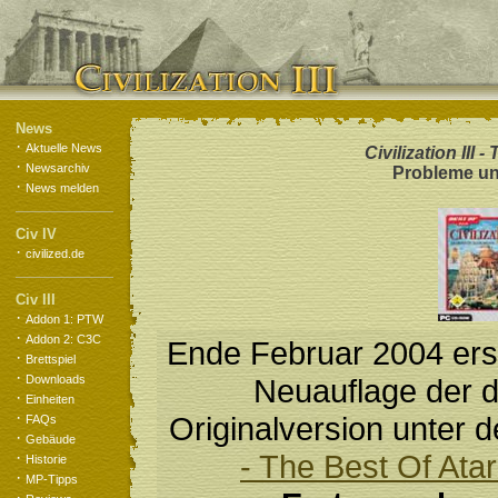
News
·
Aktuelle News
Civilization III -
·
Newsarchiv
Probleme u
·
News melden
Civ IV
·
civilized.de
Civ III
·
Addon 1: PTW
·
Addon 2: C3C
Ende Februar 2004 ers
·
Brettspiel
·
Downloads
Neuauflage der 
·
Einheiten
·
Originalversion unter d
FAQs
·
Gebäude
·
- The Best Of Atar
Historie
·
MP-Tipps
·