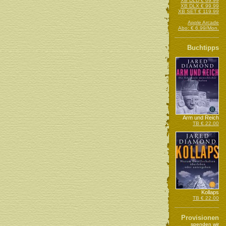
XB DLD € 69.99
XB DLX € 99.99
XB SET € 119.99
Apple Arcade
Abo: € 6.99/Mon.
Buchtipps
Arm und Reich
TB € 22.00
Kollaps
TB € 22.00
Provisionen
spenden wir