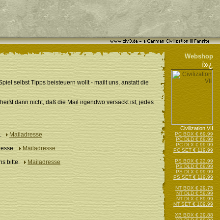
Webshop
ï»¿
 selbst Tipps beisteuern wollt - mailt uns, anstatt die
eißt dann nicht, daß die Mail irgendwo versackt ist, jedes
Civilization VII
gt.
Mailadresse
PC BOX € 69.99
PC DLD € 69.99
PC DLX € 99.99
dresse.
Mailadresse
PC SET € 119.99
PS BOX € 22.99
ns bitte.
Mailadresse
PS DLD € 69.99
PS DLX € 99.99
PS SET € 119.99
NT BOX € 29.75
NT DLD € 59.99
NT DLX € 89.99
NT SET € 109.99
XB BOX € 29.88