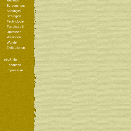
Reviews
·
Screenshots
·
Sonstiges
·
Strategien
·
Technologien
·
Terraingrafik
·
Umtausch
·
Versionen
·
Wunder
·
Zivilisationen
civ3.de
·
Feedback
·
Impressum