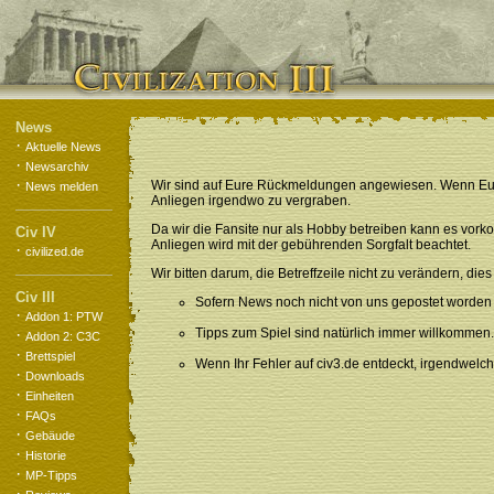
News
·
Aktuelle News
·
Newsarchiv
·
Wir sind auf Eure Rückmeldungen angewiesen. Wenn Euch et
News melden
Anliegen irgendwo zu vergraben.
Da wir die Fansite nur als Hobby betreiben kann es vorko
Civ IV
Anliegen wird mit der gebührenden Sorgfalt beachtet.
·
civilized.de
Wir bitten darum, die Betreffzeile nicht zu verändern, d
Civ III
Sofern News noch nicht von uns gepostet worden s
·
Addon 1: PTW
·
Tipps zum Spiel sind natürlich immer willkommen
Addon 2: C3C
·
Brettspiel
Wenn Ihr Fehler auf civ3.de entdeckt, irgendwelc
·
Downloads
·
Einheiten
·
FAQs
·
Gebäude
·
Historie
·
MP-Tipps
·