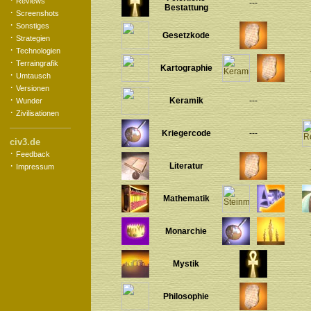
Reviews
---
Bestattung
·
Screenshots
·
Sonstiges
Gesetzkode
·
Strategien
·
Technologien
·
Terraingrafik
Kartographie
·
Umtausch
·
Versionen
·
Keramik
---
Wunder
·
Zivilisationen
Kriegercode
---
civ3.de
·
Feedback
·
Literatur
Impressum
Mathematik
Monarchie
Mystik
Philosophie