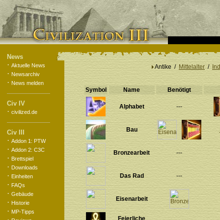
News
·
Aktuelle News
Antike /
Mittelalter
/
Ind
·
Newsarchiv
·
News melden
Symbol
Name
Benötigt
Civ IV
Alphabet
---
·
civilized.de
Bau
Civ III
·
Addon 1: PTW
·
Addon 2: C3C
Bronzearbeit
---
·
Brettspiel
·
Downloads
·
Das Rad
---
Einheiten
·
FAQs
·
Gebäude
Eisenarbeit
·
Historie
·
MP-Tipps
Feierliche
·