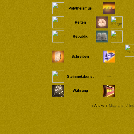
Polytheismus
Reiten
Republik
Schreiben
Steinmetzkunst
---
Währung
Antike /
Mittelalter
/
Ind