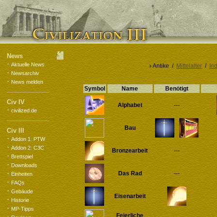
News
·
Aktuelle News
Antike /
Mittelalter
/
Ind
·
Newsarchiv
·
News melden
Symbol
Name
Benötigt
Civ IV
Alphabet
---
·
civilized.de
Bau
Civ III
·
Addon 1: PTW
·
Addon 2: C3C
Bronzearbeit
---
·
Brettspiel
·
Downloads
·
Das Rad
---
Einheiten
·
FAQs
·
Gebäude
Eisenarbeit
·
Historie
·
MP-Tipps
Feierliche
·