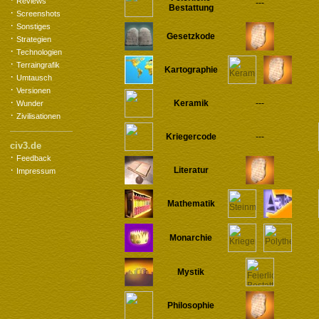
Reviews
---
Bestattung
·
Screenshots
·
Sonstiges
Gesetzkode
·
Strategien
·
Technologien
·
Terraingrafik
Kartographie
·
Umtausch
·
Versionen
·
Keramik
---
Wunder
·
Zivilisationen
Kriegercode
---
civ3.de
·
Feedback
·
Literatur
Impressum
Mathematik
Monarchie
Mystik
Philosophie