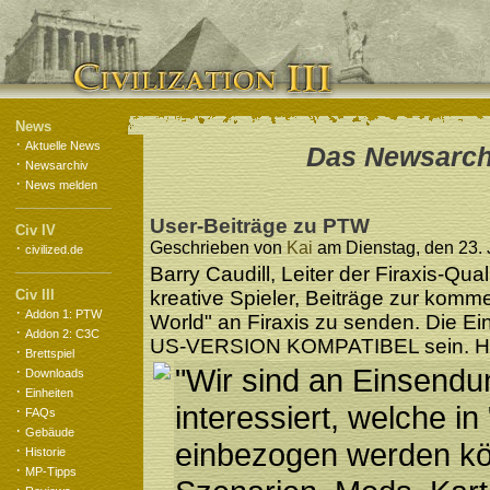
News
·
Aktuelle News
Das Newsarchi
·
Newsarchiv
·
News melden
User-Beiträge zu PTW
Civ IV
·
Geschrieben von
Kai
am Dienstag, den 23. J
civilized.de
Barry Caudill, Leiter der Firaxis-Qu
Civ III
kreative Spieler, Beiträge zur kom
·
Addon 1: PTW
World" an Firaxis zu senden. Die 
·
Addon 2: C3C
US-VERSION KOMPATIBEL sein. Hie
·
Brettspiel
·
"Wir sind an Einsendu
Downloads
·
Einheiten
interessiert, welche in
·
FAQs
·
Gebäude
einbezogen werden kö
·
Historie
·
MP-Tipps
·