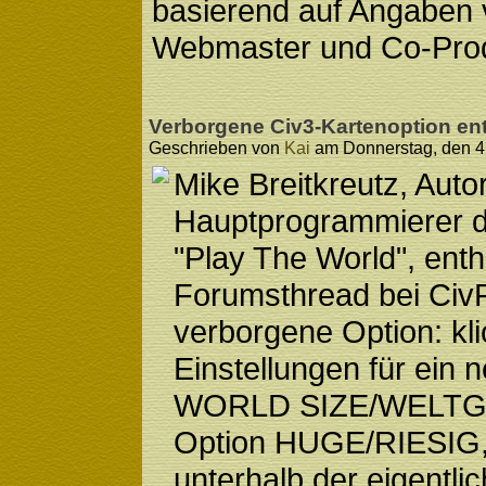
basierend auf Angaben v
Webmaster und Co-Pro
Verborgene Civ3-Kartenoption ent
Geschrieben von
Kai
am Donnerstag, den 4. 
Mike Breitkreutz, Auto
Hauptprogrammierer
"Play The World", enth
Forumsthread bei CivF
verborgene Option: kl
Einstellungen für ein 
WORLD SIZE/WELTGRÖ
Option HUGE/RIESIG, 
unterhalb der eigentli