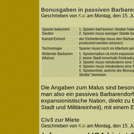
Bonusgaben in passiven Barbare
Geschrieben von
Kai
am Montag, den 15. Ju
Spieler bekommt
1. Spieler darf keinen Siedler hab
Siedler
2. Spieler muss weniger Städte be
Kampf-Einheit
der Einheitentyp muss den Barba
produziert werden können)
Technologie
Spieler muss noch im Altertum sp
Wütende Barbaren
1. Spielernation ist nicht expansio
(Malus)
2. keine Stadt innerhalb Feldradi
3. Spieler muss mindestens eine 
4. Spieler muss mindestens eine M
5. Spieleinheit, welche die Bonusg
Straße" bereisen
Die Angaben zum Malus sind beson
man also ein passives Barbarendorf 
expansionistische Nation, direkt zu
Stadt und Militäreinheit), mit einem 
Civ3 zur Miete
Geschrieben von
Kai
am Montag, den 15. Ju