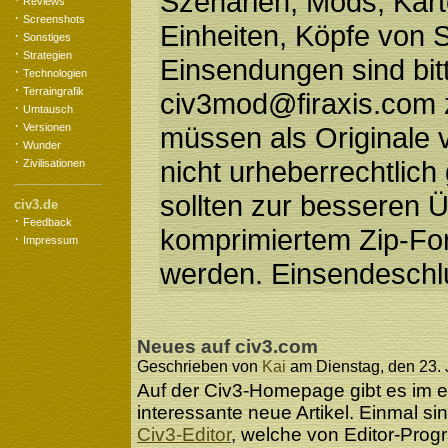
Szenarien, Mods, Kar
Reviews
·
Screenshots
Einheiten, Köpfe von 
·
Sonstiges
·
Strategien
Einsendungen sind bit
·
Technologien
·
Terraingrafik
civ3mod@firaxis.com z
·
Umtausch
·
Versionen
müssen als Originale v
·
Wunder
·
nicht urheberrechtlich
Zivilisationen
sollten zur besseren 
civ3.de
·
Feedback
komprimiertem Zip-Fo
·
Impressum
werden. Einsendeschlus
Neues auf civ3.com
Geschrieben von
Kai
am Dienstag, den 23. J
Auf der Civ3-Homepage gibt es im e
interessante neue Artikel. Einmal s
Civ3-Editor
, welche von Editor-Prog