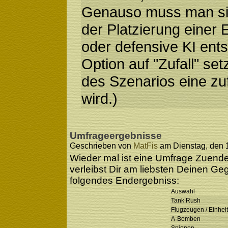
Genauso muss man sic
der Platzierung einer E
oder defensive KI ent
Option auf "Zufall" se
des Szenarios eine zufä
wird.)
Umfrageergebnisse
Geschrieben von
MatFis
am Dienstag, den 1
Wieder mal ist eine Umfrage Zuend
verleibst Dir am liebsten Deinen Geg
folgendes Endergebniss:
Auswahl
Tank Rush
Flugzeugen / Einhei
A-Bomben