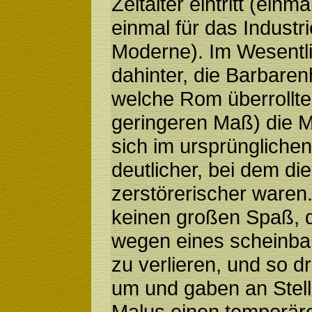
Zeitalter eintritt (einma
einmal für das Industrie
Moderne). Im Wesentlic
dahinter, die Barbaren
welche Rom überrollte
geringeren Maß) die M
sich im ursprüngliche
deutlicher, bei dem di
zerstörerischer waren
keinen großen Spaß, di
wegen eines scheinbar
zu verlieren, und so d
um und gaben an Stel
Malus einen temporär