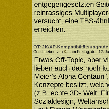
entgegengesetzten Sei
reinrassiges Multiplay
versucht, eine TBS-ähnli
erreichen.
OT: 2K/XP-Kompatibiltätsupgrade 
Geschrieben von
Kai
am Freitag, den 12. Ju
Etwas Off-Topic, aber v
lieben auch das noch k
Meier's Alpha Centauri"
Konzepte besitzt, welch
(z.B. echte 3D- Welt, Ei
Sozialdesign, Weltansch