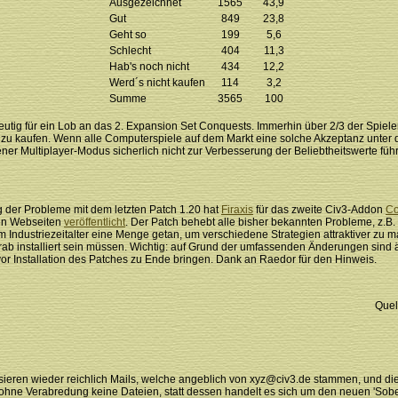
Ausgezeichnet
1565
43,9
Gut
849
23,8
Geht so
199
5,6
Schlecht
404
11,3
Hab's noch nicht
434
12,2
Werd´s nicht kaufen
114
3,2
Summe
3565
100
utig für ein Lob an das 2. Expansion Set Conquests. Immerhin über 2/3 der Spiele
es zu kaufen. Wenn alle Computerspiele auf dem Markt eine solche Akzeptanz unte
ener Multiplayer-Modus sicherlich nicht zur Verbesserung der Beliebtheitswerte führe
der Probleme mit dem letzten Patch 1.20 hat
Firaxis
für das zweite Civ3-Addon
Co
en Webseiten
veröffentlicht
. Der Patch behebt alle bisher bekannten Probleme, z.B. 
 Industriezeitalter eine Menge getan, um verschiedene Strategien attraktiver zu mac
orab installiert sein müssen. Wichtig: auf Grund der umfassenden Änderungen sind 
vor Installation des Patches zu Ende bringen. Dank an Raedor für den Hinweis.
Quel
sieren wieder reichlich Mails, welche angeblich von xyz@civ3.de stammen, und di
r ohne Verabredung keine Dateien, statt dessen handelt es sich um den neuen 'Sob