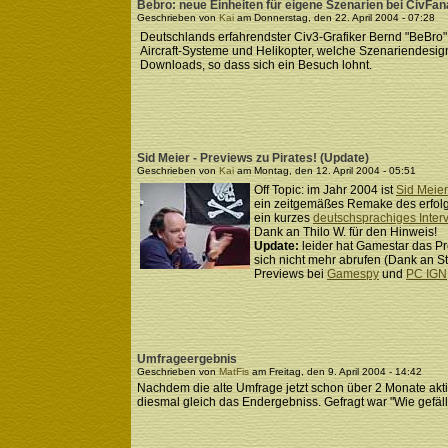
Bebro: neue Einheiten für eigene Szenarien bei CivFan
Geschrieben von
Kai
am Donnerstag, den 22. April 2004 - 07:28
Deutschlands erfahrendster Civ3-Grafiker Bernd "BeBro" 
Aircraft-Systeme und Helikopter, welche Szenariendesig
Downloads, so dass sich ein Besuch lohnt.
Sid Meier - Previews zu Pirates! (Update)
Geschrieben von
Kai
am Montag, den 12. April 2004 - 05:51
Off Topic: im Jahr 2004 ist
Sid Meier'
ein zeitgemäßes Remake des erfol
ein kurzes
deutschsprachiges Inter
Dank an Thilo W. für den Hinweis!
Update:
leider hat Gamestar das Pr
sich nicht mehr abrufen (Dank an S
Previews bei
Gamespy
und
PC IGN
Umfrageergebnis
Geschrieben von
MatFis
am Freitag, den 9. April 2004 - 14:42
Nachdem die alte Umfrage jetzt schon über 2 Monate aktiv
diesmal gleich das Endergebniss. Gefragt war "Wie gefällt