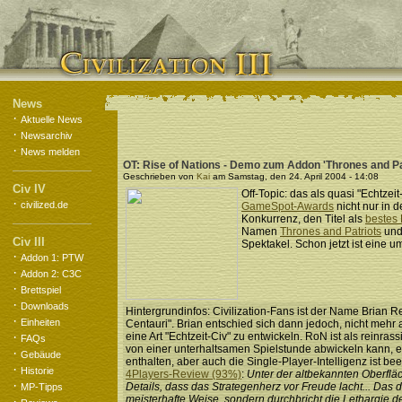
News
·
Aktuelle News
·
Newsarchiv
·
News melden
OT: Rise of Nations - Demo zum Addon 'Thrones and Pa
Geschrieben von
Kai
am Samstag, den 24. April 2004 - 14:08
Civ IV
Off-Topic: das als quasi "Echtzei
·
civilized.de
GameSpot-Awards
nicht nur in 
Konkurrenz, den Titel als
bestes
Namen
Thrones and Patriots
und 
Civ III
Spektakel. Schon jetzt ist eine
·
Addon 1: PTW
·
Addon 2: C3C
·
Brettspiel
·
Downloads
Hintergrundinfos: Civilization-Fans ist der Name Brian Re
·
Einheiten
Centauri". Brian entschied sich dann jedoch, nicht mehr
·
eine Art "Echtzeit-Civ" zu entwickeln. RoN ist als rein
FAQs
von einer unterhaltsamen Spielstunde abwickeln kann, es
·
Gebäude
enthalten, aber auch die Single-Player-Intelligenz ist be
·
Historie
4Players-Review (93%)
:
Unter der altbekannten Oberfl
·
Details, dass das Strategenherz vor Freude lacht... Das
MP-Tipps
meisterhafte Weise, sondern durchbricht die Lethargie de
·