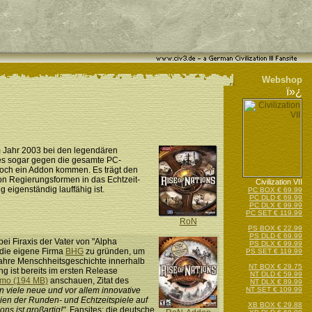
Webshop
ï»¿
 Jahr 2003 bei den legendären
 es sogar gegen die gesamte PC-
 noch ein Addon kommen. Es trägt den
on Regierungsformen in das Echtzeit-
Civilization VII
g eigenständig lauffähig ist.
PC BOX € 69.99
PC DLD € 69.99
PC DLX € 99.99
PC SET € 119.99
RoN
PS BOX € 22.99
PS DLD € 69.99
bei Firaxis der Vater von "Alpha
PS DLX € 99.99
 die eigene Firma
BHG
zu gründen, um
PS SET € 119.99
 Jahre Menschheitsgeschichte innerhalb
NT BOX € 29.75
g ist bereits im ersten Release
NT DLD € 59.99
mo (194 MB)
anschauen, Zitat des
NT DLX € 89.99
viele neue und vor allem innovative
NT SET € 109.99
pien der Runden- und Echtzeitspiele auf
XB BOX € 29.88
ns ist großartig!"
. Fansites: die deutsche