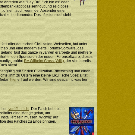
e Anreden wie "Hey Du", "Ich bin es" oder
fenbar klappt das sehr gut und es gibt es
ment öffnen, auch wenn der Absender einen
leicht zu bedienendes Desinfektionstool steht
ast aller deutschen Civilization-Webseiten, hat unter
etrieb und eine modernisierte Forums-Software, das
 gelang, fast das ganze in Jahren erarbeite und mehrere
iterhin den Sponsoren der neuen, Forensoftware, dieses
mmunity gebührt
RA Wilhelm Gross (Willi)
, der sich bereits
uch allen!
engültig reif für den Civilization-Ritterschlag und einen
e, ihm zu Ostern eine kleine lukullische Spezialität
 Bedarf
hier
erfragt werden. Wir sind gespannt, was bei
eiten
veröffentlicht
. Der Patch behebt alle
ezeitalter eine Menge getan, um
installiert sein müssen. Wichtig: auf
ation des Patches zu Ende bringen.