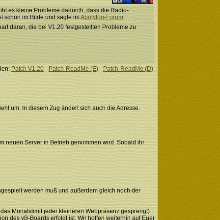
 gibt es kleine Probleme dadurch, dass die Radio-
st schon im Bilde und sagte im
Apolyton-Forum
:
art daran, die bei V1.20 festgestellten Probleme zu
len:
Patch V1.20
-
Patch-ReadMe (E)
-
Patch-ReadMe (D)
ieht um. In diesem Zug ändert sich auch die Adresse.
 dem neuen Server in Betrieb genommen wird. Sobald ihr
ingespielt werden muß und außerdem gleich noch der
ic das Monatslimit jeder kleineren Webpräsenz gesprengt).
n des vB-Boards erfolgt ist. Wir hoffen weiterhin auf Euer