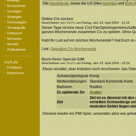
Reviews
Site
ronzone.de
, sowie die US-Sites
Apolyton
und
RoN H
·
Screenshots
·
Sonstiges
·
Strategien
Online-Civ-zocken
·
Technologien
Geschrieben von
MatFis
am Freitag, den 23. April 2004 - 11:24
·
Dieser Tage ist eine neue Civ3 Fan/Spielergemeinschafts
Terraingrafik
ganzes Wochenende zusammen Civ zu spielen. Ohne Quitt
·
Umtausch
·
Versionen
Habt Ihr Lust auf ein solches Wochenende? Hat Euch so e
·
Wunder
·
Link:
Operation Civ Wochenende
Zivilisationen
Nach-Oster-Special-SdM
civ3.de
Geschrieben von
MatFis
am Freitag, den 23. April 2004 - 10:54
·
Feedback
Etwas versätet, aber trotzdem noch erschienen: das Oste
·
Impressum
Schwierigkeitsgrad
König
Welteinstellungen
Standard-Koninente-Karte
Barbaren
Rastlos
Zu spielende Ziv
Araber
Ziel ist es diesmal mit de
Ziel
verteilten Schneeberge sei
neutralen Gebiet liegen un
Diesmal wieder ein PtW Spiel, ansonsten alles wie gehab