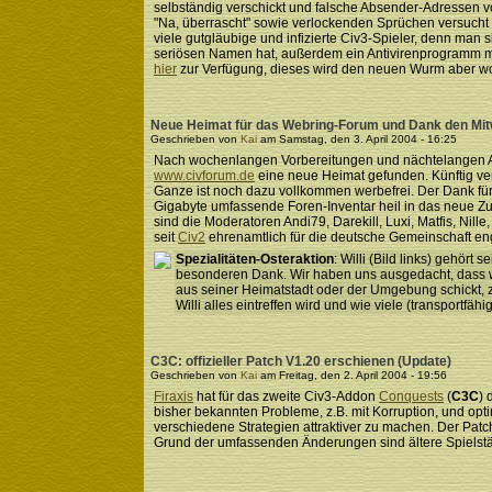
selbständig verschickt und falsche Absender-Adressen v
"Na, überrascht" sowie verlockenden Sprüchen versucht d
viele gutgläubige und infizierte Civ3-Spieler, denn man 
seriösen Namen hat, außerdem ein Antivirenprogramm mit
hier
zur Verfügung, dieses wird den neuen Wurm aber wo
Neue Heimat für das Webring-Forum und Dank den Mi
Geschrieben von
Kai
am Samstag, den 3. April 2004 - 16:25
Nach wochenlangen Vorbereitungen und nächtelangen Arbei
www.civforum.de
eine neue Heimat gefunden. Künftig ver
Ganze ist noch dazu vollkommen werbefrei. Der Dank für
Gigabyte umfassende Foren-Inventar heil in das neue Z
sind die Moderatoren Andi79, Darekill, Luxi, Matfis, Nil
seit
Civ2
ehrenamtlich für die deutsche Gemeinschaft eng
Spezialitäten-Osteraktion
: Willi (Bild links) gehört
besonderen Dank. Wir haben uns ausgedacht, dass wer
aus seiner Heimatstadt oder der Umgebung schickt, 
Willi alles eintreffen wird und wie viele (transport
C3C: offizieller Patch V1.20 erschienen (Update)
Geschrieben von
Kai
am Freitag, den 2. April 2004 - 19:56
Firaxis
hat für das zweite Civ3-Addon
Conquests
(
C3C
) 
bisher bekannten Probleme, z.B. mit Korruption, und opti
verschiedene Strategien attraktiver zu machen. Der Patch i
Grund der umfassenden Änderungen sind ältere Spielstän