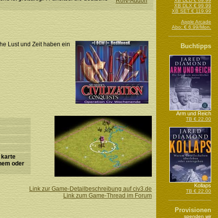
RoN-Addon
XB DLD € 69.99
XB DLX € 99.99
XB SET € 119.99
Apple Arcade
Abo: € 6.99/Mon.
he Lust und Zeit haben ein
Buchtipps
Arm und Reich
TB € 22.00
 karte
enem oder
Kollaps
Link zur Game-Detailbeschreibung auf civ3.de
TB € 22.00
Link zum Game-Thread im Forum
Provisionen
spenden wir