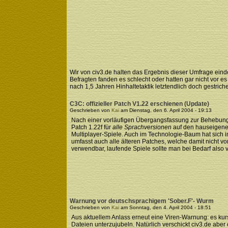
Wir von civ3.de halten das Ergebnis dieser Umfrage einde
Befragten fanden es schlecht oder hatten gar nicht vor 
nach 1,5 Jahren Hinhaltetaktik letztendlich doch gestrich
C3C: offizieller Patch V1.22 erschienen (Update)
Geschrieben von
Kai
am Dienstag, den 6. April 2004 - 19:13
Nach einer vorläufigen Übergangsfassung zur Behebung 
Patch 1.22f für
alle Sprachversionen
auf den hauseigen
Multiplayer-Spiele. Auch im Technologie-Baum hat sich im
umfasst auch alle älteren Patches, welche damit nicht v
verwendbar, laufende Spiele sollte man bei Bedarf also 
Warnung vor deutschsprachigem 'Sober.F'- Wurm
Geschrieben von
Kai
am Sonntag, den 4. April 2004 - 18:51
Aus aktuellem Anlass erneut eine Viren-Warnung: es kur
Dateien unterzujubeln. Natürlich verschickt civ3.de abe