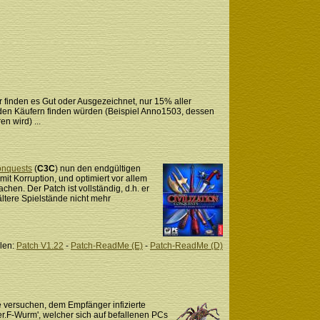
r finden es Gut oder Ausgezeichnet, nur 15% aller
r den Käufern finden würden (Beispiel Anno1503, dessen
n wird) ...
nquests
(
C3C
) nun den endgültigen
mit Korruption, und optimiert vor allem
hen. Der Patch ist vollständig, d.h. er
ältere Spielstände nicht mehr
len:
Patch V1.22
-
Patch-ReadMe (E)
-
Patch-ReadMe (D)
e versuchen, dem Empfänger infizierte
er.F-Wurm', welcher sich auf befallenen PCs