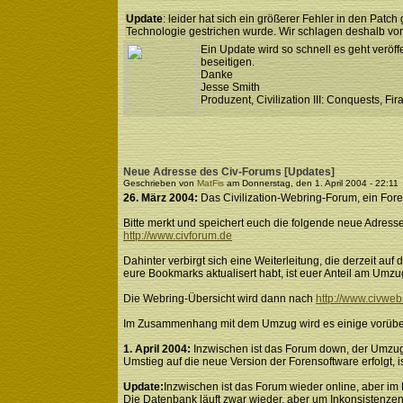
Update
: leider hat sich ein größerer Fehler in den Pat
Technologie gestrichen wurde. Wir schlagen deshalb vor
Ein Update wird so schnell es geht veröff
beseitigen.
Danke
Jesse Smith
Produzent, Civilization III: Conquests, Fi
Neue Adresse des Civ-Forums [Updates]
Geschrieben von
MatFis
am Donnerstag, den 1. April 2004 - 22:11
26. März 2004:
Das Civilization-Webring-Forum, ein Foren
Bitte merkt und speichert euch die folgende neue Adresse
http://www.civforum.de
Dahinter verbirgt sich eine Weiterleitung, die derzeit a
eure Bookmarks aktualisert habt, ist euer Anteil am Umzu
Die Webring-Übersicht wird dann nach
http://www.civweb
Im Zusammenhang mit dem Umzug wird es einige vorübe
1. April 2004:
Inzwischen ist das Forum down, der Umzug 
Umstieg auf die neue Version der Forensoftware erfolgt, i
Update:
Inzwischen ist das Forum wieder online, aber im 
Die Datenbank läuft zwar wieder, aber um Inkonsistenzen 