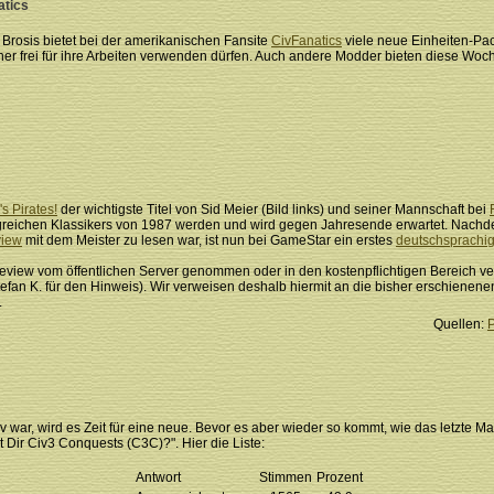
atics
Brosis bietet bei der amerikanischen Fansite
CivFanatics
viele neue Einheiten-Pack
ner frei für ihre Arbeiten verwenden dürfen. Auch andere Modder bieten diese Woc
s Pirates!
der wichtigste Titel von Sid Meier (Bild links) und seiner Mannschaft bei
greichen Klassikers von 1987 werden und wird gegen Jahresende erwartet. Nachd
view
mit dem Meister zu lesen war, ist nun bei GameStar ein erstes
deutschsprachi
eview vom öffentlichen Server genommen oder in den kostenpflichtigen Bereich ver
tefan K. für den Hinweis). Wir verweisen deshalb hiermit an die bisher erschienen
.
Quellen:
 war, wird es Zeit für eine neue. Bevor es aber wieder so kommt, wie das letzte Ma
 Dir Civ3 Conquests (C3C)?". Hier die Liste:
Antwort
Stimmen
Prozent