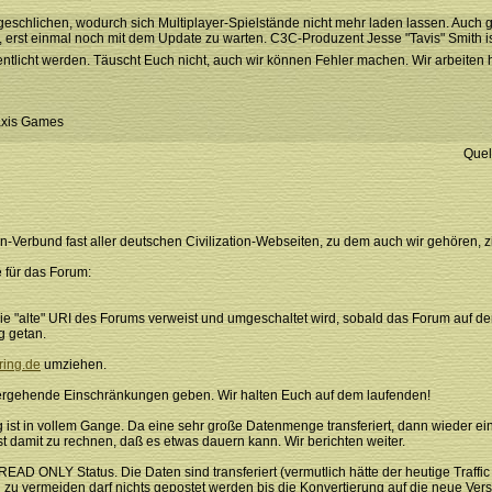
ch geschlichen, wodurch sich Multiplayer-Spielstände nicht mehr laden lassen. Auch
, erst einmal noch mit dem Update zu warten. C3C-Produzent Jesse "Tavis" Smith i
entlicht werden. Täuscht Euch nicht, auch wir können Fehler machen. Wir arbeiten h
raxis Games
Quel
-Verbund fast aller deutschen Civilization-Webseiten, zu dem auch wir gehören, z
 für das Forum:
uf die "alte" URI des Forums verweist und umgeschaltet wird, sobald das Forum auf
g getan.
ring.de
umziehen.
rgehende Einschränkungen geben. Wir halten Euch auf dem laufenden!
ist in vollem Gange. Da eine sehr große Datenmenge transferiert, dann wieder e
st damit zu rechnen, daß es etwas dauern kann. Wir berichten weiter.
READ ONLY Status. Die Daten sind transferiert (vermutlich hätte der heutige Traff
zu vermeiden darf nichts gepostet werden bis die Konvertierung auf die neue Versio