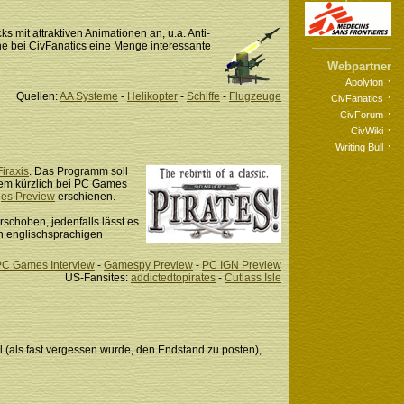
s mit attraktiven Animationen an, u.a. Anti-
he bei CivFanatics eine Menge interessante
Webpartner
·
Apolyton
·
Quellen:
AA Systeme
-
Helikopter
-
Schiffe
-
Flugzeuge
CivFanatics
·
CivForum
·
CivWiki
·
Writing Bull
Firaxis
. Das Programm soll
em kürzlich bei PC Games
ges Preview
erschienen.
schoben, jedenfalls lässt es
en englischsprachigen
PC Games Interview
-
Gamespy Preview
-
PC IGN Preview
US-Fansites:
addictedtopirates
-
Cutlass Isle
l (als fast vergessen wurde, den Endstand zu posten),