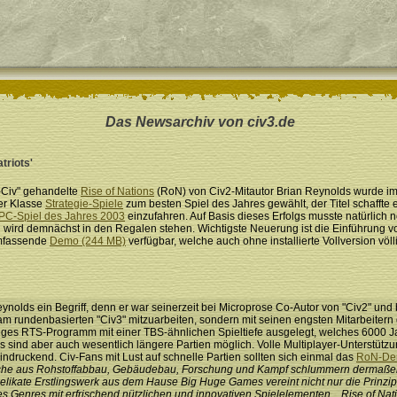
Das Newsarchiv von civ3.de
triots'
t-Civ" gehandelte
Rise of Nations
(RoN) von Civ2-Mitautor Brian Reynolds wurde im
der Klasse
Strategie-Spiele
zum besten Spiel des Jahres gewählt, der Titel schaffte
 PC-Spiel des Jahres 2003
einzufahren. Auf Basis dieses Erfolgs musste natürlich
wird demnächst in den Regalen stehen. Wichtigste Neuerung ist die Einführung v
 umfassende
Demo (244 MB)
verfügbar, welche auch ohne installierte Vollversion völli
ynolds ein Begriff, denn er war seinerzeit bei Microprose Co-Autor von "Civ2" und 
 am rundenbasierten "Civ3" mitzuarbeiten, sondern mit seinen engsten Mitarbeitern
rassiges RTS-Programm mit einer TBS-ähnlichen Spieltiefe ausgelegt, welches 6000
 sind aber auch wesentlich längere Partien möglich. Volle Multiplayer-Unterstützun
eindruckend. Civ-Fans mit Lust auf schnelle Partien sollten sich einmal das
RoN-De
äche aus Rohstoffabbau, Gebäudebau, Forschung und Kampf schlummern dermaßen 
 delikate Erstlingswerk aus dem Hause Big Huge Games vereint nicht nur die Prinzi
s Genres mit erfrischend nützlichen und innovativen Spielelementen... Rise of Natio