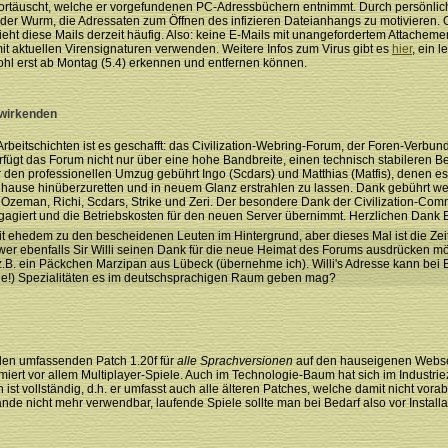
ortäuscht, welche er vorgefundenen PC-Adressbüchern entnimmt. Durch persönlich
er Wurm, die Adressaten zum Öffnen des infizieren Dateianhangs zu motivieren. Of
sieht diese Mails derzeit häufig. Also: keine E-Mails mit unangefordertem Attache
 aktuellen Virensignaturen verwenden. Weitere Infos zum Virus gibt es
hier
, ein 
hl erst ab Montag (5.4) erkennen und entfernen können.
twirkenden
tschichten ist es geschafft: das Civilization-Webring-Forum, der Foren-Verbund f
fügt das Forum nicht nur über eine hohe Bandbreite, einen technisch stabileren B
 den professionellen Umzug gebührt Ingo (Scdars) und Matthias (Matfis), denen es
uhause hinüberzuretten und in neuem Glanz erstrahlen zu lassen. Dank gebührt we
le, Ozeman, Richi, Scdars, Strike und Zeri. Der besondere Dank der Civilization-Co
agiert und die Betriebskosten für den neuen Server übernimmt. Herzlichen Dank E
 seit ehedem zu den bescheidenen Leuten im Hintergrund, aber dieses Mal ist die Zeit 
 ebenfalls Sir Willi seinen Dank für die neue Heimat des Forums ausdrücken möcht
z.B. ein Päckchen Marzipan aus Lübeck (übernehme ich). Willi's Adresse kann bei
fähige!) Spezialitäten es im deutschsprachigen Raum geben mag?
den umfassenden Patch 1.20f für
alle Sprachversionen
auf den hauseigenen Webs
miert vor allem Multiplayer-Spiele. Auch im Technologie-Baum hat sich im Industri
st vollständig, d.h. er umfasst auch alle älteren Patches, welche damit nicht vorab 
de nicht mehr verwendbar, laufende Spiele sollte man bei Bedarf also vor Install