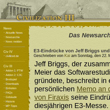
News
·
Aktuelle News
Das Newsarchi
·
Newsarchiv
·
News melden
E3-Eindrücke von Jeff Briggs und
Civ IV
·
Geschrieben von
Kai
am Sonntag, den 22. M
civilized.de
Jeff Briggs, der zusamm
Civ III
·
Meier das Softwarestud
Addon 1: PTW
·
Addon 2: C3C
gründete, beschreibt in
·
Brettspiel
·
Downloads
persönlichen
Memo an d
·
Einheiten
·
FAQs
von Firaxis
seine Eindrü
·
Gebäude
·
Historie
diesjährigen E3-Messe. 
·
MP-Tipps
·