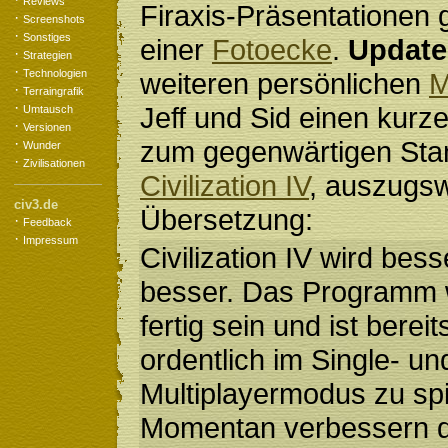
Reviews
Firaxis-Präsentationen g
·
Screenshots
·
Sonstiges
einer
Fotoecke
.
Update
·
Strategien
·
Technologien
weiteren persönlichen
·
Terraingrafik
·
Jeff und Sid einen kurze
Umtausch
·
Versionen
·
zum gegenwärtigen Sta
Wunder
·
Zivilisationen
Civilization IV
, auszugs
civ3.de
Übersetzung:
·
Feedback
·
Impressum
Civilization IV wird bes
besser. Das Programm w
fertig sein und ist bereit
ordentlich im Single- un
Multiplayermodus zu spi
Momentan verbessern d