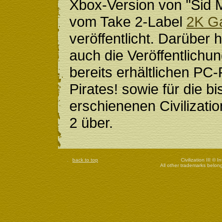
Xbox-Version von "Sid M
vom Take 2-Label
2K G
veröffentlicht. Darüber
auch die Veröffentlichu
bereits erhältlichen PC
Pirates! sowie für die bi
erschienenen Civilizatio
2 über.
back to top
Civilization III © 
All other trademarks belong