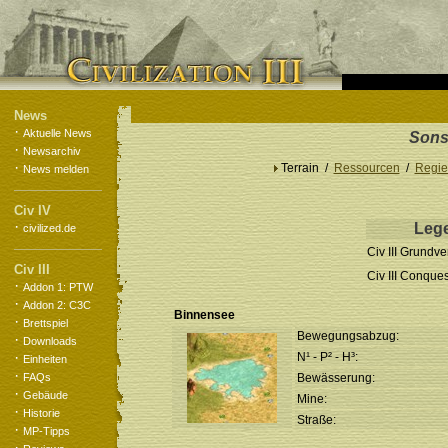
News
·
Aktuelle News
Sons
·
Newsarchiv
·
Terrain /
Ressourcen
/
Regie
News melden
Civ IV
·
Leg
civilized.de
Civ III Grundve
Civ III
Civ III Conque
·
Addon 1: PTW
·
Addon 2: C3C
Binnensee
·
Brettspiel
Bewegungsabzug:
·
Downloads
·
N¹ - P² - H³:
Einheiten
·
FAQs
Bewässerung:
·
Gebäude
Mine:
·
Historie
Straße:
·
MP-Tipps
·