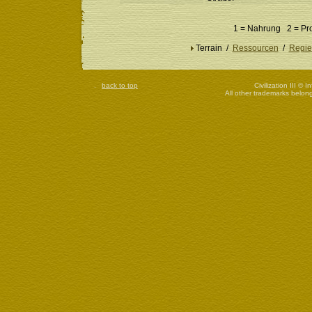
1 = Nahrung 2 = Pr
Terrain /
Ressourcen
/
Regie
back to top
Civilization III © 
All other trademarks belong