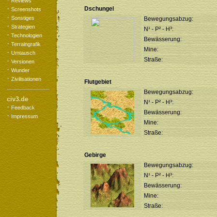
Reviews
·
Dschungel
Screenshots
·
Sonstiges
Bewegungsabzug:
·
Strategien
N¹ - P² - H³:
·
Technologien
Bewässerung:
·
Terraingrafik
Mine:
·
Umtausch
Straße:
·
Versionen
·
Wunder
·
Zivilisationen
Flutgebiet
Bewegungsabzug:
civ3.de
N¹ - P² - H³:
·
Feedback
Bewässerung:
·
Impressum
Mine:
Straße:
Gebirge
Bewegungsabzug:
N¹ - P² - H³:
Bewässerung:
Mine:
Straße: