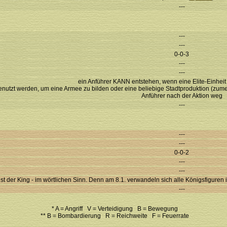
---
---
---
0-0-3
---
---
ein Anführer KANN entstehen, wenn eine Elite-Einhei
nutzt werden, um eine Armee zu bilden oder eine beliebige Stadtproduktion (zumeist
Anführer nach der Aktion weg
---
---
---
0-0-2
---
---
 ist der King - im wörtlichen Sinn. Denn am 8.1. verwandeln sich alle Königsfiguren i
---
* A = Angriff V = Verteidigung B = Bewegung
** B = Bombardierung R = Reichweite F = Feuerrate