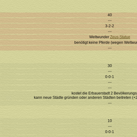
40
---
3-2-2
---
Weltwunder
Zeus-Statue
benötigt keine Pferde (wegen Weltwu
---
30
---
0-0-1
---
---
kostet die Erbauerstadt 2 Bevölkerung
kann neue Städte gründen oder anderen Städten beitreten (+2
---
10
---
0-0-1