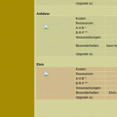
Upgrade zu:
Anführer
Kosten:
Ressourcen:
A-V-B *:
B-R-F **:
Voraussetzungen:
Besonderheiten:
kann be
Upgrade zu:
Elvis
Kosten:
Ressourcen:
A-V-B *:
B-R-F **:
Voraussetzungen:
Besonderheiten:
Elvis
Upgrade zu: