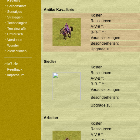
Reviews
·
Screenshots
Antike Kavallerie
·
Sonstiges
Kosten:
·
Strategien
Ressourcen:
·
Technologien
A-V-B *:
·
Terraingrafik
B-R-F **:
·
Umtausch
Voraussetzungen:
·
Versionen
Besonderheiten:
·
Wunder
Upgrade zu:
·
Zivilisationen
Siedler
civ3.de
Kosten:
·
Feedback
Ressourcen:
·
Impressum
A-V-B *:
B-R-F **:
Voraussetzungen:
Besonderheiten:
Upgrade zu:
Arbeiter
Kosten:
Ressourcen:
A-V-B *: