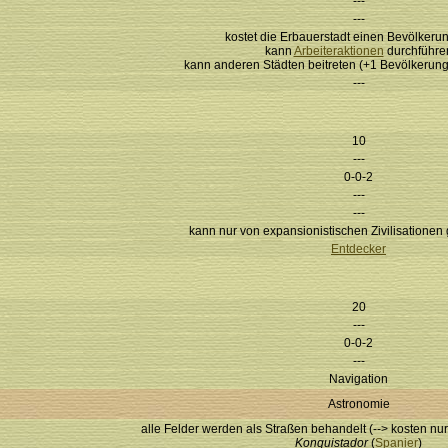
---
---
kostet die Erbauerstadt einen Bevölkeru
kann
Arbeiteraktionen
durchführe
kann anderen Städten beitreten (+1 Bevölkerung 
---
10
---
0-0-2
---
---
kann nur von expansionistischen Zivilisatione
Entdecker
20
---
0-0-2
---
Navigation
Astronomie
alle Felder werden als Straßen behandelt (--> kosten n
Konquistador
(
Spanier
)