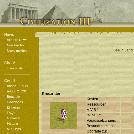
News
·
Aktuelle News
·
Newsarchiv
·
See
/
Land 
News melden
Civ IV
·
civilized.de
Civ III
·
Addon 1: PTW
·
Addon 2: C3C
Kreuzritter
·
Brettspiel
Kosten:
·
Downloads
Ressourcen:
·
Einheiten
A-V-B *:
·
FAQs
B-R-F **:
·
Gebäude
Voraussetzungen:
·
Historie
Besonderheiten:
·
MP-Tipps
Upgrade zu:
·