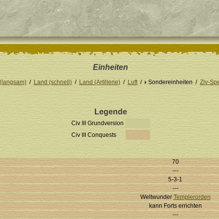
Einheiten
(langsam)
/
Land (schnell)
/
Land (Artillerie)
/
Luft
/
Sondereinheiten /
Ziv-Sp
Legende
Civ III Grundversion
Civ III Conquests
70
---
5-3-1
---
Weltwunder
Templerorden
kann Forts errichten
---