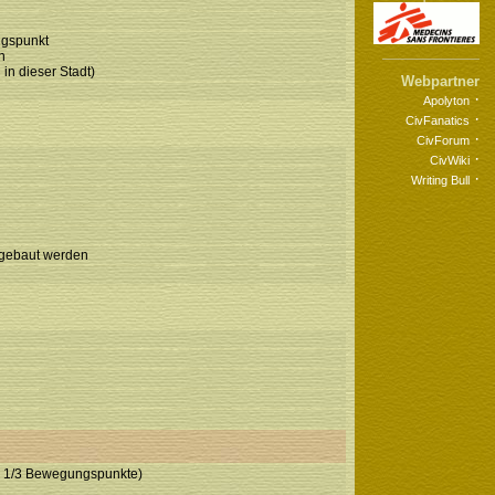
ngspunkt
n
in dieser Stadt)
Webpartner
·
Apolyton
·
CivFanatics
·
CivForum
·
CivWiki
·
Writing Bull
n gebaut werden
ur 1/3 Bewegungspunkte)