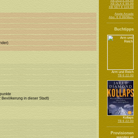
XB DLD € 69.99
XB DLX € 99.99
XB SET € 119.99
Apple Arcade
Abo: € 6.99/Mon.
Buchtipps
nder)
Arm und Reich
TB € 22.00
spunkte
 Bevölkerung in dieser Stadt)
Kollaps
TB € 22.00
Provisionen
spenden wir