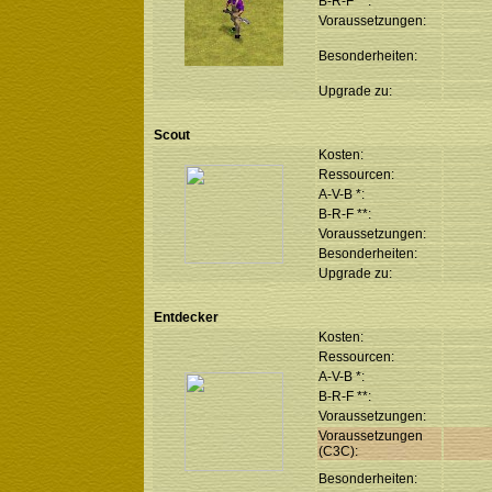
B-R-F **:
Voraussetzungen:
Besonderheiten:
Upgrade zu:
Scout
Kosten:
Ressourcen:
A-V-B *:
B-R-F **:
Voraussetzungen:
Besonderheiten:
Upgrade zu:
Entdecker
Kosten:
Ressourcen:
A-V-B *:
B-R-F **:
Voraussetzungen:
Voraussetzungen
(C3C):
Besonderheiten: