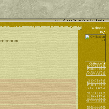
Webshop
ï»¿
ezialeinheiten
Civilization VII
PC BOX € 69.99
PC DLD € 69.99
PC DLX € 99.99
PC SET € 119.99
PS BOX € 22.99
PS DLD € 69.99
PS DLX € 99.99
PS SET € 119.99
NT BOX € 29.75
NT DLD € 59.99
NT DLX € 89.99
NT SET € 109.99
XB BOX € 29.88